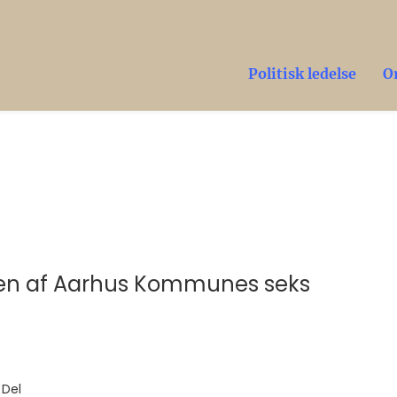
Politisk ledelse
O
r en af Aarhus Kommunes seks
Del