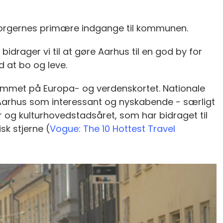
borgernes primære indgange til kommunen.
bidrager vi til at gøre Aarhus til en god by for
d at bo og leve.
kommet på Europa- og verdenskortet. Nationale
 Aarhus som interessant og nyskabende - særligt
r og kulturhovedstadsåret, som har bidraget til
sk stjerne (
Vogue: The 10 Hottest Travel